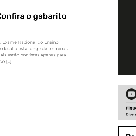
onfira o gabarito
do Exame Nacional do Ensino
desafio está longe de terminar.
iais estão previstas apenas para
do […]