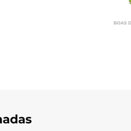
onadas