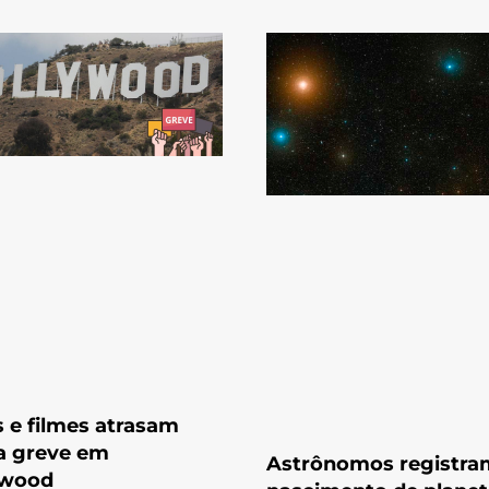
s e filmes atrasam
a greve em
Astrônomos registra
ywood