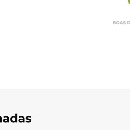
onadas