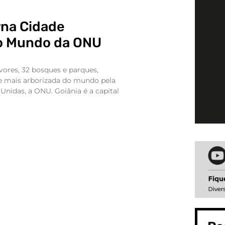
rna Cidade
o Mundo da ONU
ores, 32 bosques e parques,
ade mais arborizada do mundo pela
nidas, a ONU. Goiânia é a capital