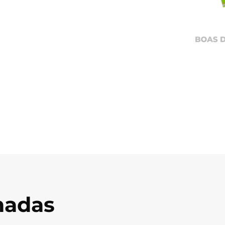
onadas