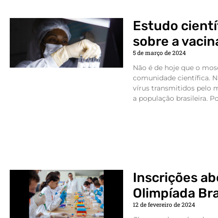
Estudo cientí
sobre a vaci
5 de março de 2024
Não é de hoje que o mos
comunidade científica. 
vírus transmitidos pelo 
a população brasileira. Por
Inscrições ab
Olimpíada Bra
12 de fevereiro de 2024