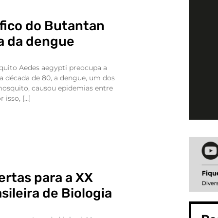
fico do Butantan
na da dengue
quito Aedes aegypti preocupa a
Na década de 80, a dengue, um dos
mosquito, causou epidemias entre
 isso, […]
ertas para a XX
sileira de Biologia