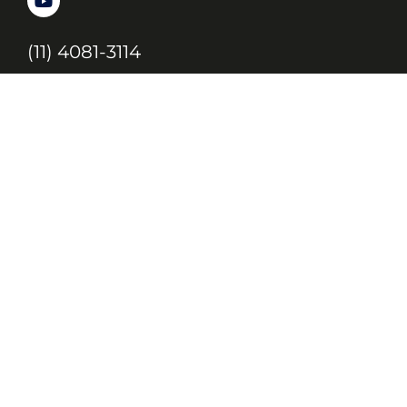
(11) 4081-3114
Endereço
Alameda Santos, 1165 – Caixa Postal:
121621, Jd. Paulista, São Paulo – SP,
CEP: 01419-002
JC, JORNAL DA CRIANÇA & JOVENS © 2020 TODOS OS DIREITOS