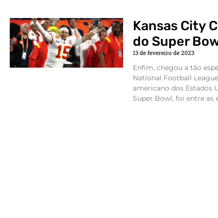
Kansas City 
do Super Bowl
13 de fevereiro de 2023
Enfim, chegou a tão esp
National Football League,
americano dos Estados U
Super Bowl, foi entre as 