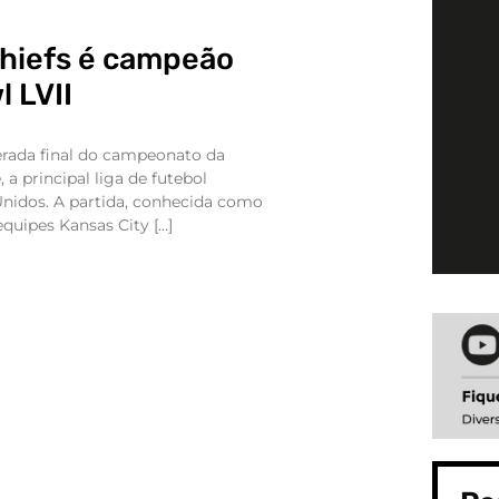
Chiefs é campeão
 LVII
erada final do campeonato da
 a principal liga de futebol
nidos. A partida, conhecida como
equipes Kansas City […]