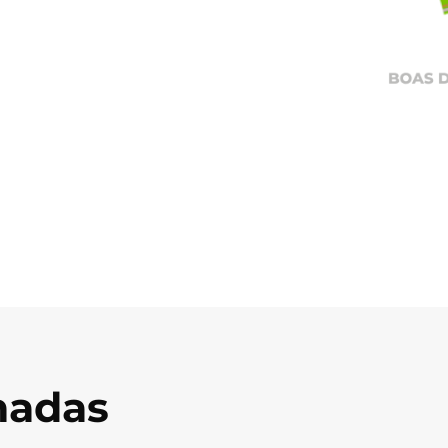
onadas