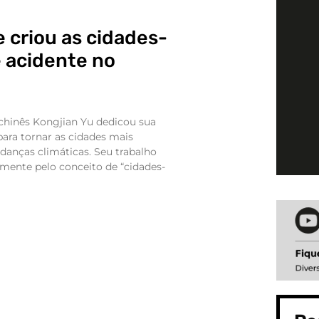
 criou as cidades-
e acidente no
 chinês Kongjian Yu dedicou sua
 para tornar as cidades mais
udanças climáticas. Seu trabalho
mente pelo conceito de “cidades-