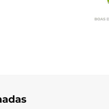
onadas