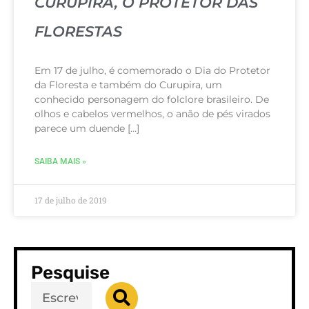
CURUPIRA, O PROTETOR DAS
FLORESTAS
Em 17 de julho, é comemorado o Dia do Protetor
da Floresta e também do Curupira, um
conhecido personagem do folclore brasileiro. De
olhos e cabelos vermelhos, o anão de pés virados
parece um duende […]
SAIBA MAIS »
17 de julho de 2019
Pesquise