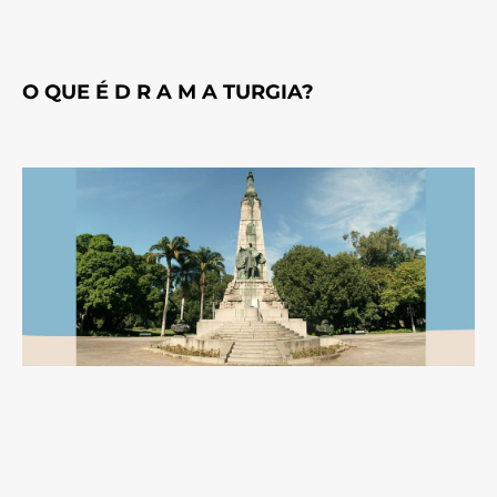
O QUE É D R A M A TURGIA?