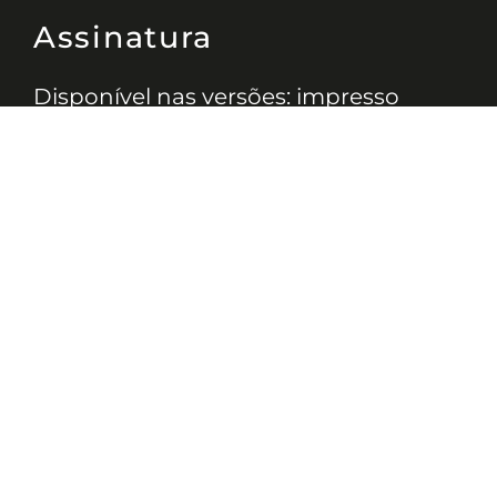
Assinatura
Disponível nas versões: impresso
mensal, on-line, áudio (Podcast) e
vídeo (YouTube).
ASSINE
Nossas Redes
Telefone
(11) 4081-3114