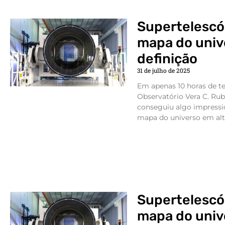
Supertelescó
mapa do univ
definição
31 de julho de 2025
Em apenas 10 horas de te
Observatório Vera C. Rubi
conseguiu algo impress
mapa do universo em altí
Supertelescó
mapa do univ