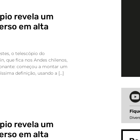
pio revela um
erso em alta
stes, o telescópio do
n, que fica nos Andes chilenos,
ionante: começou a montar um
ssima definição, usando a […]
pio revela um
erso em alta