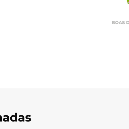
onadas