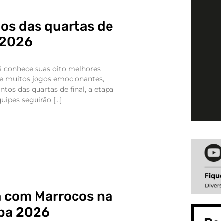
gos das quartas de
 2026
 conhece suas oito melhores
de muitos jogos emocionantes,
ntos das quartas de final, a etapa
uipes seguirão […]
a com Marrocos na
opa 2026