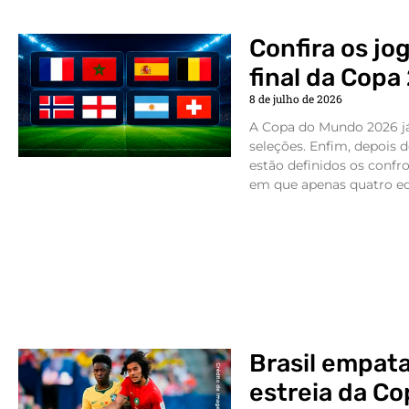
Confira os jo
final da Copa
8 de julho de 2026
A Copa do Mundo 2026 já
seleções. Enfim, depois 
estão definidos os confro
em que apenas quatro eq
Brasil empat
estreia da C