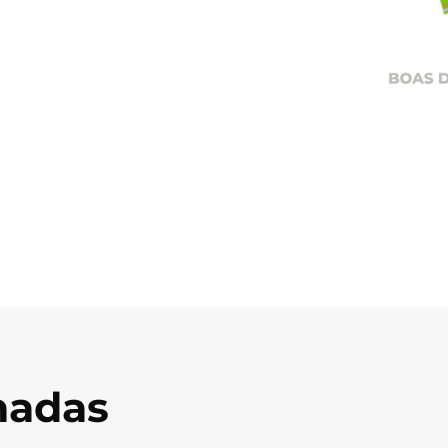
onadas