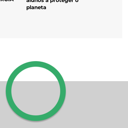
alunos a proteger o
planeta