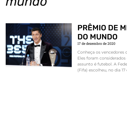
mundo
PRÊMIO DE 
DO MUNDO
17 de dezembro de 2020
Conheça os vencedores d
Eles foram considerados
assunto é futebol. A Fed
(Fifa) escolheu, no dia 17