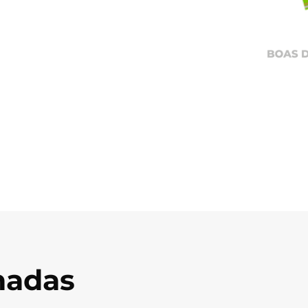
onadas