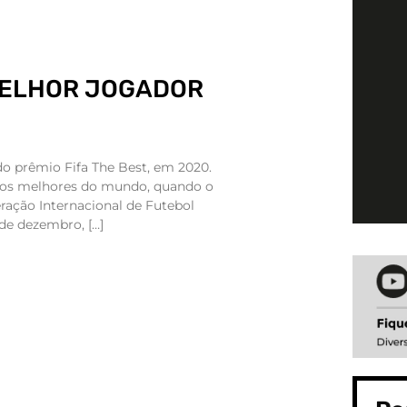
MELHOR JOGADOR
o prêmio Fifa The Best, em 2020.
 os melhores do mundo, quando o
eração Internacional de Futebol
 de dezembro, […]