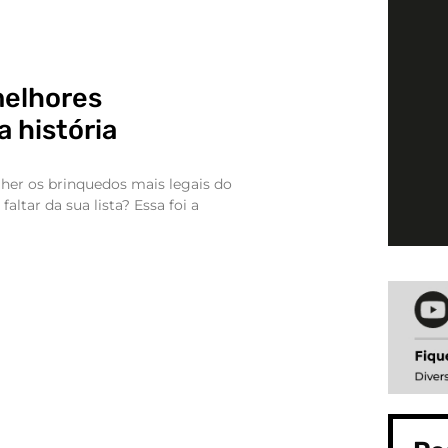
melhores
 história
lher os brinquedos mais legais do
altar da sua lista? Essa foi a