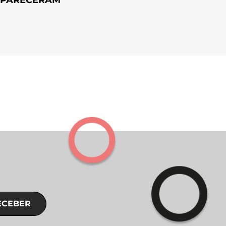
APARECERAM
ECEBER