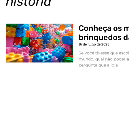
história
Conheça os 
brinquedos da
16 de julho de 2025
Se você tivesse que esco
mundo, qual não poderia f
pergunta que a loja