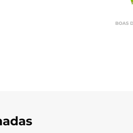
onadas