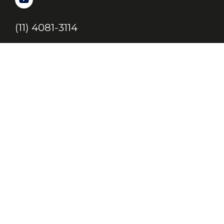
(11) 4081-3114
Endereço
Alameda Santos, 1165 – Caixa Postal:
121621, Jd. Paulista, São Paulo – SP,
CEP: 01419-002
JC, JORNAL DA CRIANÇA & JOVENS © 2020 TODOS OS DIREITOS