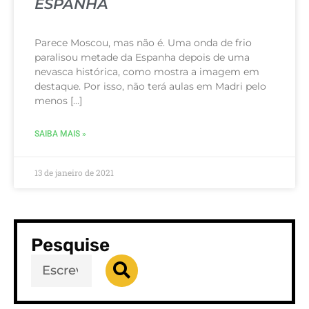
ESPANHA
Parece Moscou, mas não é. Uma onda de frio
paralisou metade da Espanha depois de uma
nevasca histórica, como mostra a imagem em
destaque. Por isso, não terá aulas em Madri pelo
menos […]
SAIBA MAIS »
13 de janeiro de 2021
Pesquise