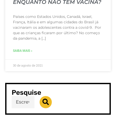
ENQUANTO NÃO TEM VACINA?
Países como Estados Unidos, Canadá, Israel,
França, Itália e em algumas cidades do Brasil já
vacinaram os adolescentes contra a covid-9. Por
que as crianças ficaram por último? No começo
da pandemia, a […]
SAIBA MAIS »
30 de agosto de 2021
Pesquise