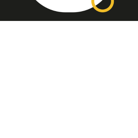
Assinatura
Disponível nas versões: impresso
mensal, on-line, áudio (Podcast) e
vídeo (YouTube).
ASSINE
Nossas Redes