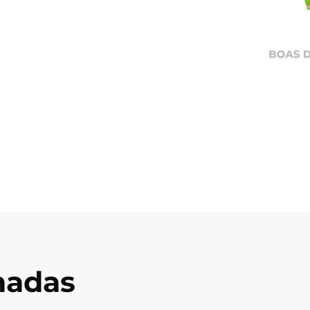
onadas