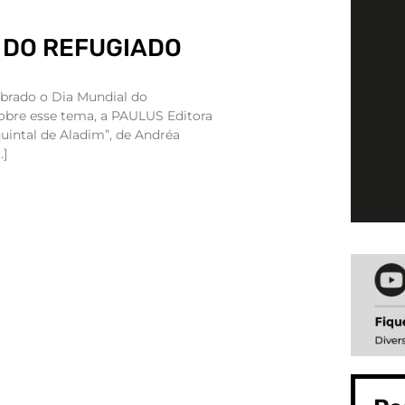
 DO REFUGIADO
ebrado o Dia Mundial do
sobre esse tema, a PAULUS Editora
 quintal de Aladim”, de Andréa
…]