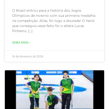
O Brasil entrou para a história dos Jogos
Olímpicos de Inverno com sua primeira medalha
na competição. Aliás, foi logo a dourada! O herói
que conseguiu esse feito foi o atleta Lucas
Pinheiro, […]
SAIBA MAIS »
16 de fevereiro de 2026