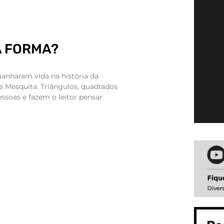
A FORMA?
anharam vida na história da
e Mesquita. Triângulos, quadrados
ssoas e fazem o leitor pensar