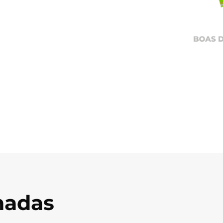
onadas