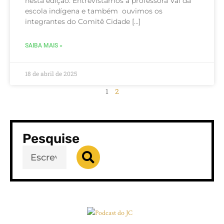
nesta edição. Entrevistamos a professora Val da
escola indígena e também ouvimos os
integrantes do Comitê Cidade […]
SAIBA MAIS »
18 de abril de 2025
1
2
Pesquise