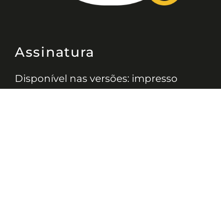
Assinatura
Disponível nas versões: impresso
mensal, on-line, áudio (Podcast) e
vídeo (YouTube).
ASSINE
Nossas Redes
Telefone