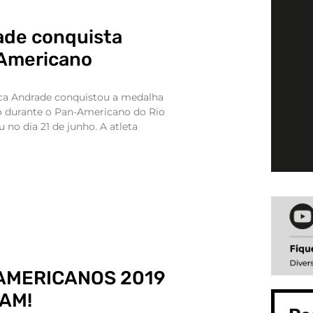
ade conquista
-Americano
beca Andrade conquistou a medalha
to durante o Pan-Americano do Rio
 no dia 21 de junho. A atleta
AMERICANOS 2019
AM!