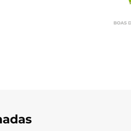
onadas