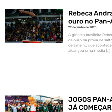
Rebeca Andr
ouro no Pan
22 de junho de 2026
A ginasta brasileira Re
de ouro na prova de sal
de Janeiro, que aconteceu
alcançou uma média […]
JOGOS PAN-
JÁ COMEÇAR