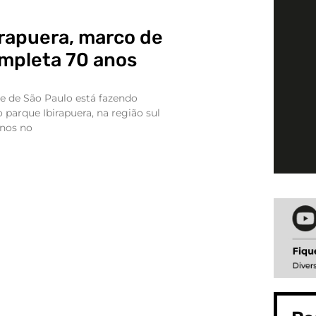
irapuera, marco de
ompleta 70 anos
 de São Paulo está fazendo
o parque Ibirapuera, na região sul
anos no