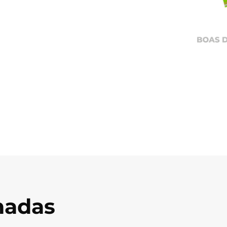
onadas