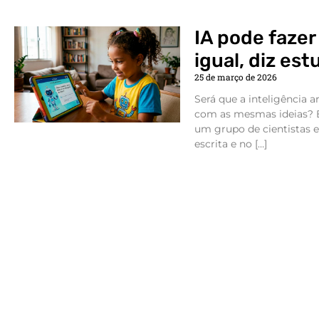
IA pode faze
igual, diz est
25 de março de 2026
Será que a inteligência a
com as mesmas ideias? 
um grupo de cientistas e
escrita e no […]