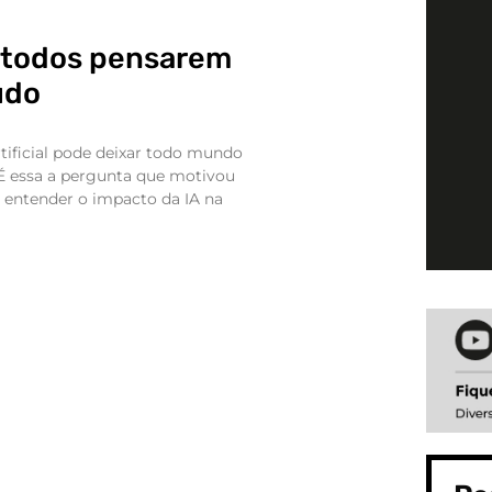
r todos pensarem
udo
rtificial pode deixar todo mundo
É essa a pergunta que motivou
 entender o impacto da IA na