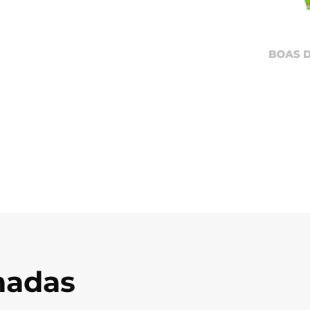
onadas