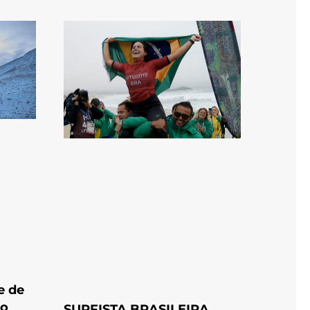
e de
co
SURFISTA BRASILEIRA