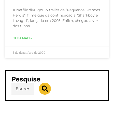
A Netflix divulgou o trailer de “Pequenos Grandes
Heróis”, filme que dá continuação a “Sharkboy e
Lavagirl”, lançado em 2005. Enfim, chegou a vez
dos filhos
SAIBA MAIS »
3 de dezembro de 2020
Pesquise