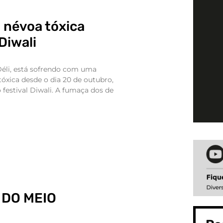
 névoa tóxica
Diwali
 Déli, está sofrendo com uma
óxica desde o dia 20 de outubro,
estival Diwali. A fumaça dos de
 DO MEIO