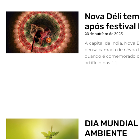
Nova Déli tem
após festival 
23 de outubro de 2025
A capital da Índia, Nova
densa camada de névoa t
quando é comemorado o f
artifício das […]
DIA MUNDIAL
AMBIENTE