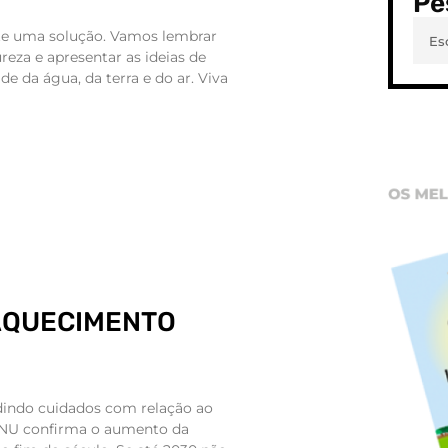
Pe
te uma solução. Vamos lembrar
reza e apresentar as ideias de
e da água, da terra e do ar. Viva
AQUECIMENTO
dindo cuidados com relação ao
ONU confirma o aumento da