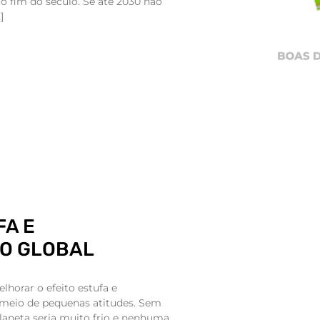
 o fim do século. Se até 2030 não
]
FA E
O GLOBAL
lhorar o efeito estufa e
meio de pequenas atitudes. Sem
planeta seria muito frio e nenhuma