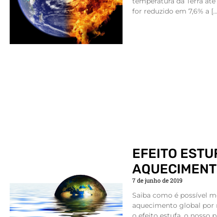
temperatura da Terra até
for reduzido em 7,6% a […
EFEITO ESTU
AQUECIMENT
7 de junho de 2019
Saiba como é possível me
aquecimento global por 
o efeito estufa, o nosso 