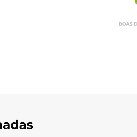
onadas