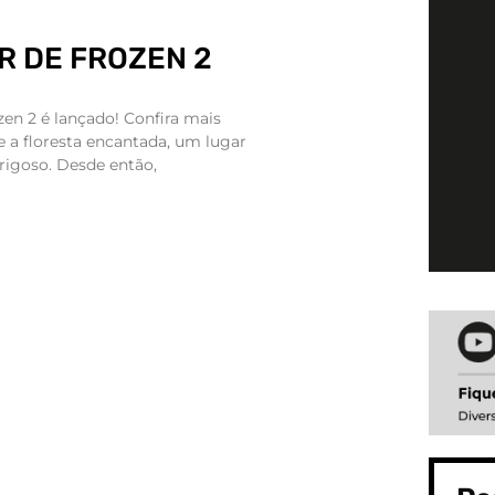
R DE FROZEN 2
zen 2 é lançado! Confira mais
e a floresta encantada, um lugar
goso. Desde então,