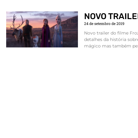
NOVO TRAILE
24 de setembro de 2019
Novo trailer do filme Fro
detalhes da história sobr
mágico mas também peri