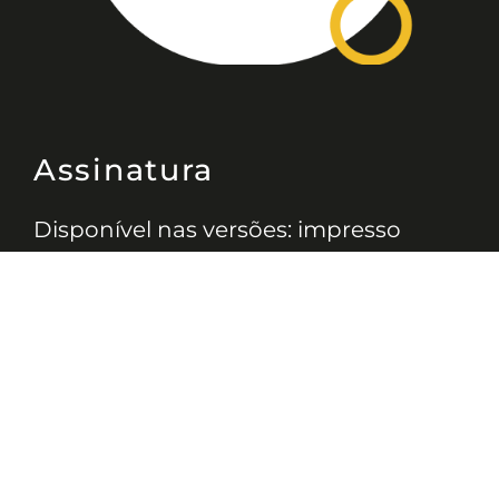
Assinatura
Disponível nas versões: impresso
mensal, on-line, áudio (Podcast) e
vídeo (YouTube).
ASSINE
Nossas Redes