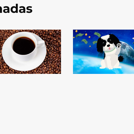
onadas