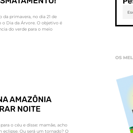
ESMATAMENTO!
Pe
da primavera, no dia 21 de
 Dia da Árvore. O objetivo é
ncia do verde para o meio
NA AMAZÔNIA
IRAR NOITE
u para o céu e disse: mamãe, acho
 eclipse. Ou será um tornado? O