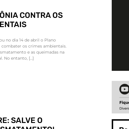
ÔNIA CONTRA OS
ENTAIS
u no dia 14 de abril o Plano
 combater os crimes ambientais.
esmatamento e as queimadas na
. No entanto, […]
RE: SALVE O