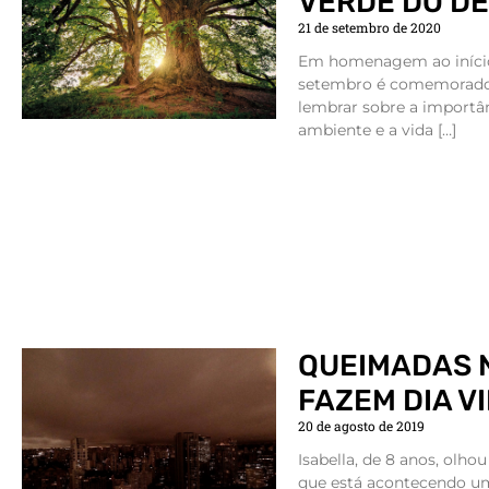
VERDE DO D
21 de setembro de 2020
Em homenagem ao início 
setembro é comemorado o
lembrar sobre a importâ
ambiente e a vida […]
QUEIMADAS 
FAZEM DIA V
20 de agosto de 2019
Isabella, de 8 anos, olho
que está acontecendo um