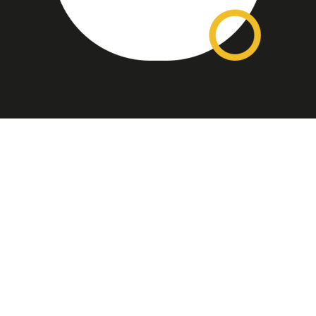
Assinatura
Disponível nas versões: impresso
mensal, on-line, áudio (Podcast) e
vídeo (YouTube).
ASSINE
Nossas Redes