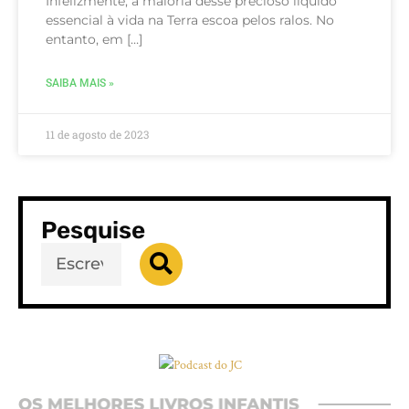
Infelizmente, a maioria desse precioso líquido
essencial à vida na Terra escoa pelos ralos. No
entanto, em […]
SAIBA MAIS »
11 de agosto de 2023
Pesquise