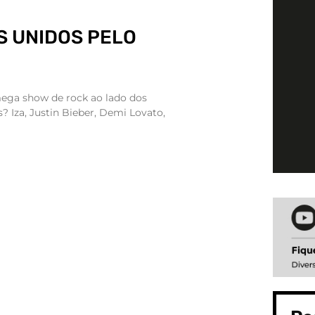
OS UNIDOS PELO
ega show de rock ao lado dos
? Iza, Justin Bieber, Demi Lovato,