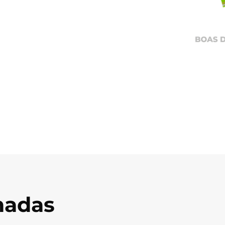
onadas