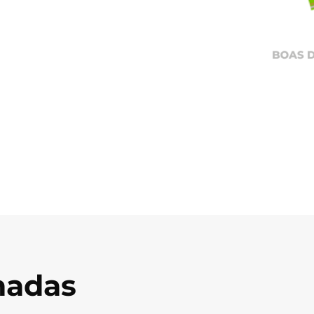
onadas