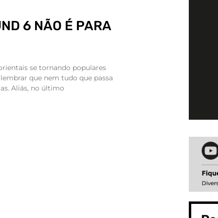
ND 6 NÃO É PARA
ientais se tornando populares
 lembrar que nem tudo que passa
as. Aliás, no último