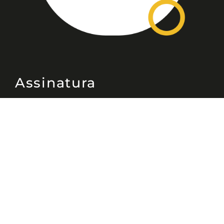
Assinatura
Disponível nas versões: impresso
mensal, on-line, áudio (Podcast) e
vídeo (YouTube).
ASSINE
Nossas Redes