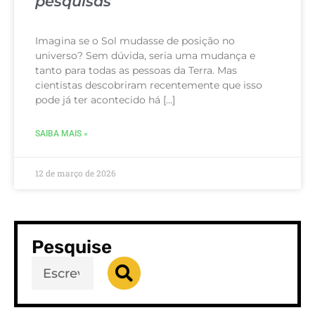
pesquisas
Imagina se o Sol mudasse de posição no
universo? Sem dúvida, seria uma mudança e
tanto para todas as pessoas da Terra. Mas
cientistas descobriram recentemente que isso
pode já ter acontecido há […]
SAIBA MAIS »
12 de março de 2026
Pesquise