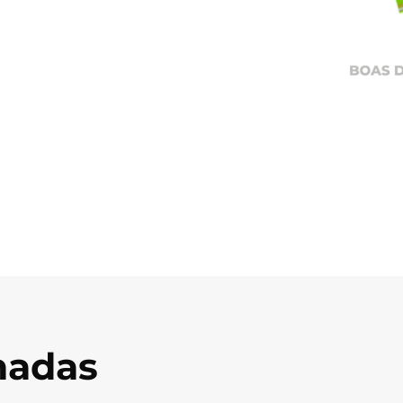
onadas