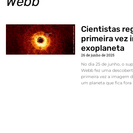
Webb
Cientistas re
primeira vez
exoplaneta
26 de junho de 2025
No dia 25 de junho, o su
Webb fez uma descoberta
primeira vez a imagem di
um planeta que fica fora 