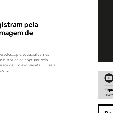
gistram pela
 imagem de
pertelescópio espacial James
 histórica ao capturar pela
reta de um exoplaneta. Ou seja,
do […]