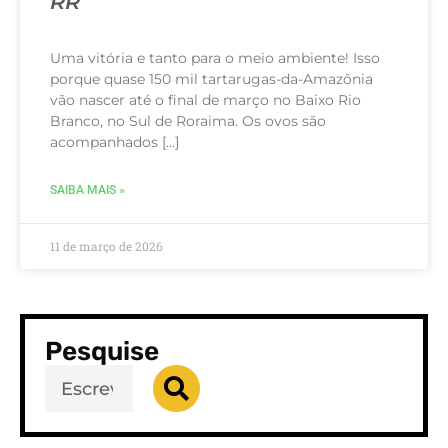
RR
Uma vitória e tanto para o meio ambiente! Isso
porque quase 150 mil tartarugas-da-Amazônia
vão nascer até o final de março no Baixo Rio
Branco, no Sul de Roraima. Os ovos são
acompanhados […]
SAIBA MAIS »
11 de março de 2026
Pesquise