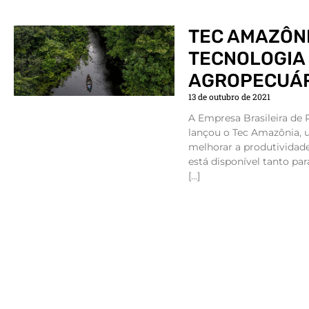
TEC AMAZÔNI
TECNOLOGIA
AGROPECUÁ
13 de outubro de 2021
A Empresa Brasileira de
lançou o Tec Amazônia, u
melhorar a produtividad
está disponível tanto pa
[…]