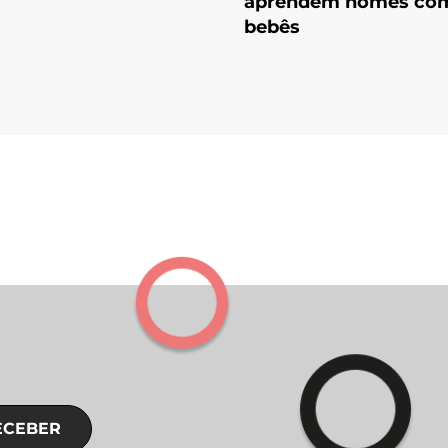
aprendem nomes co
bebês
ECEBER