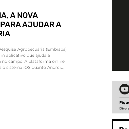
A, A NOVA
 PARA AJUDAR A
RIA
 Pesquisa Agropecuária (Embrapa)
m aplicativo que ajuda a
e no campo. A plataforma online
ra o sistema iOS quanto Android,