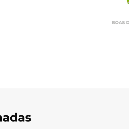
onadas