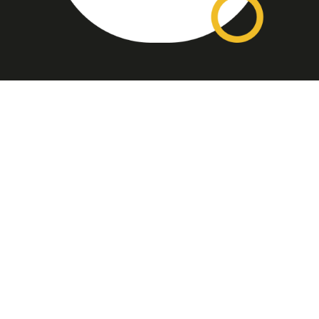
Assinatura
Disponível nas versões: impresso
mensal, on-line, áudio (Podcast) e
vídeo (YouTube).
ASSINE
Nossas Redes