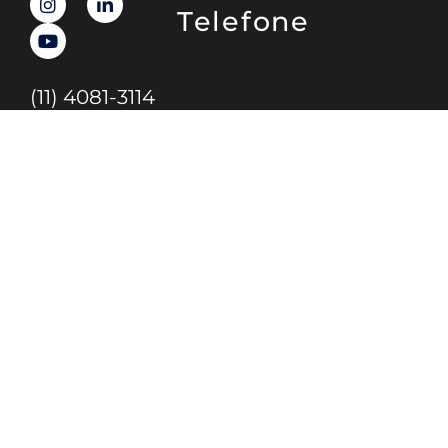
Telefone
(11) 4081-3114
Endereço
Alameda Santos, 1165 – Caixa Postal:
121621, Jd. Paulista, São Paulo – SP,
CEP: 01419-002