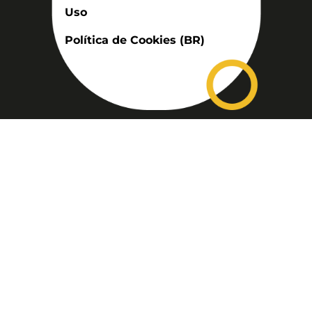
Uso
Política de Cookies (BR)
Assinatura
Disponível nas versões: impresso
mensal, on-line, áudio (Podcast) e
vídeo (YouTube).
ASSINE