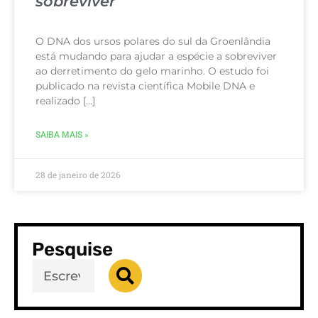
sobreviver
O DNA dos ursos polares do sul da Groenlândia
está mudando para ajudar a espécie a sobreviver
ao derretimento do gelo marinho. O estudo foi
publicado na revista científica Mobile DNA e
realizado […]
SAIBA MAIS »
28 de janeiro de 2026
Pesquise