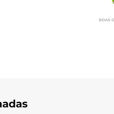
onadas