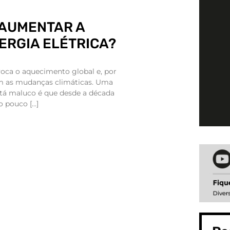
 AUMENTAR A
ERGIA ELÉTRICA?
voca o aquecimento global e, por
m as mudanças climáticas. Uma
tá maluco é que desde a década
o pouco […]