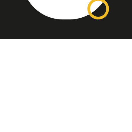
Assinatura
Disponível nas versões: impresso
mensal, on-line, áudio (Podcast) e
vídeo (YouTube).
ASSINE
Nossas Redes