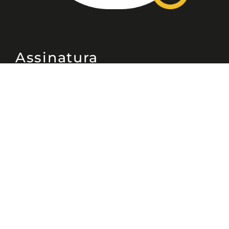
Assinatura
Disponível nas versões: impresso
mensal, on-line, áudio (Podcast) e
vídeo (YouTube).
ASSINE
Nossas Redes
Telefone