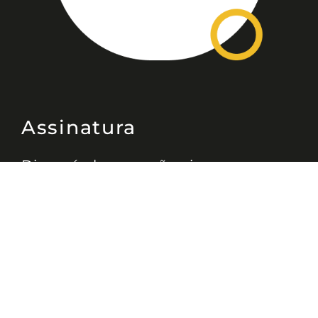
Assinatura
Disponível nas versões: impresso
mensal, on-line, áudio (Podcast) e
vídeo (YouTube).
ASSINE
Nossas Redes