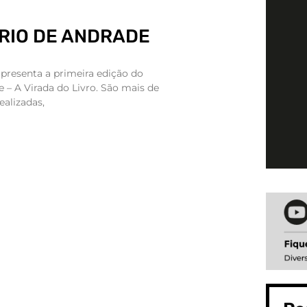
RIO DE ANDRADE
apresenta a primeira edição do
e – A Virada do Livro. São mais de
ealizadas,