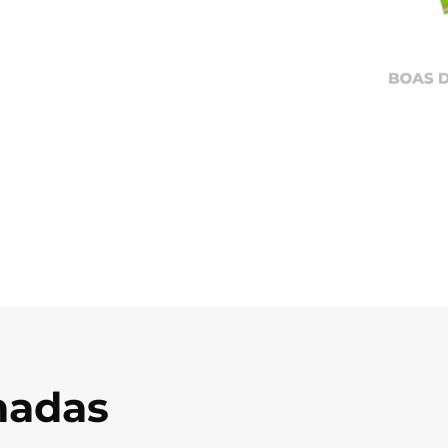
onadas