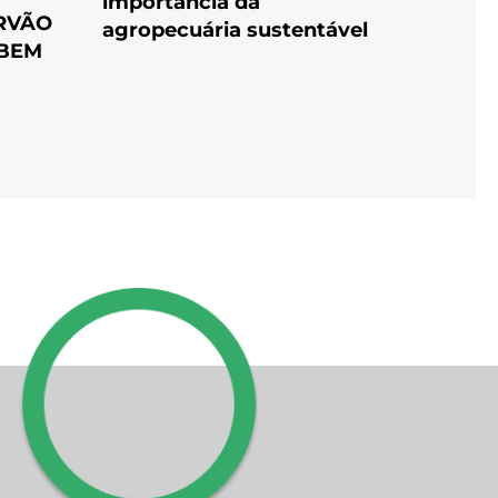
importância da
RVÃO
agropecuária sustentável
 BEM