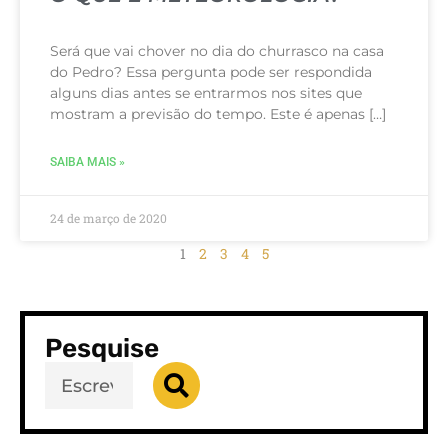
Será que vai chover no dia do churrasco na casa
do Pedro? Essa pergunta pode ser respondida
alguns dias antes se entrarmos nos sites que
mostram a previsão do tempo. Este é apenas […]
SAIBA MAIS »
24 de março de 2020
1
2
3
4
5
Pesquise