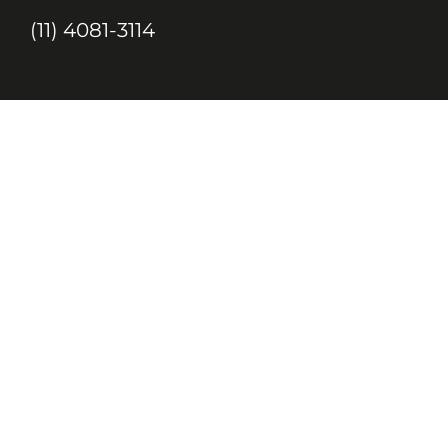
(11) 4081-3114
Endereço
Alameda Santos, 1165 – Caixa Postal:
121621, Jd. Paulista, São Paulo – SP,
CEP: 01419-002
JC, JORNAL DA CRIANÇA & JOVENS © 2020 TODOS OS DIREITOS
RESERVADOS À EDITORA 10