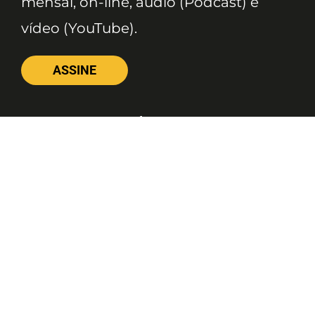
mensal, on-line, áudio (Podcast) e
vídeo (YouTube).
ASSINE
Nossas Redes
Telefone
(11) 4081-3114