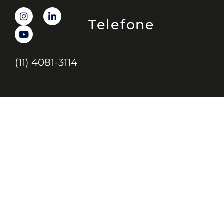
Telefone
(11) 4081-3114
Endereço
Alameda Santos, 1165 – Caixa Postal:
121621, Jd. Paulista, São Paulo – SP,
CEP: 01419-002