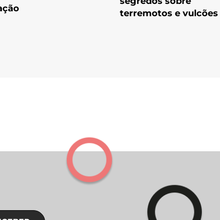
segredos sobre
ação
terremotos e vulcões