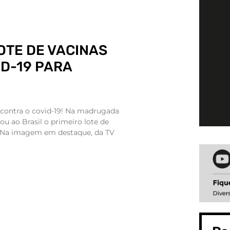
LOTE DE VACINAS
D-19 PARA
 contra o covid-19! Na madrugada
gou ao Brasil o primeiro lote de
s. Na imagem em destaque, da TV