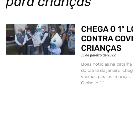
para crianças
CHEGA O 1º 
CONTRA COVI
CRIANÇAS
13 de janeiro de 2022
Boas notícias na batalha
do dia 13 de janeiro, che
vacinas para as criança
Globo, o […]