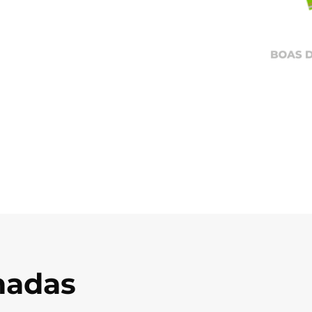
onadas