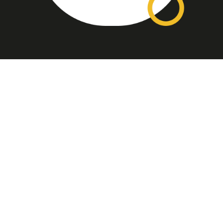
Assinatura
Disponível nas versões: impresso
mensal, on-line, áudio (Podcast) e
vídeo (YouTube).
ASSINE
Nossas Redes